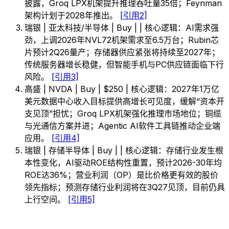
披露，Groq LPX机架提升推理吞吐量35倍；Feynman
架构计划于2028年推出。
[引用2]
瑞银 | 亚太科技/半导体 | Buy | | 核心逻辑：AI需求强
劲，上调2026年NVL72机架需求至6.5万台；Rubin芯
片预计2Q26量产；存储器供应紧张将持续至2027年；
传统服务器增长稳健，但智能手机与PC供应链面临下行
风险。
[引用3]
高盛 | NVDA | Buy | $250 | 核心逻辑：2027年1万亿
美元数据中心收入目标提供高增长可见度，缓解“资本开
支见顶”担忧；Groq LPX机架强化推理市场地位；铜缆
与光通信方案并进；Agentic AI软件工具链推动企业端
应用。
[引用4]
瑞银 | 存储半导体 | Buy | | 核心逻辑：存储行业发生根
本性变化，AI驱动ROE结构性重置，预计2026-30年均
ROE达36%；营业利润（OP）是比价格更有效的股价
领先指标；预测存储行业利润将在3Q27见顶，目前仍具
上行空间。
[引用5]