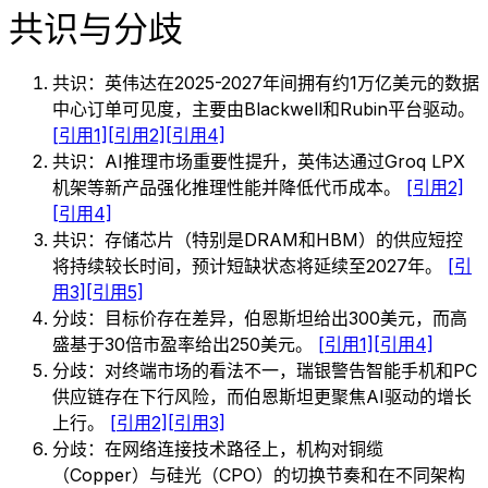
共识与分歧
共识：英伟达在2025-2027年间拥有约1万亿美元的数据
中心订单可见度，主要由Blackwell和Rubin平台驱动。
[引用1]
[引用2]
[引用4]
共识：AI推理市场重要性提升，英伟达通过Groq LPX
机架等新产品强化推理性能并降低代币成本。
[引用2]
[引用4]
共识：存储芯片（特别是DRAM和HBM）的供应短控
将持续较长时间，预计短缺状态将延续至2027年。
[引
用3]
[引用5]
分歧：目标价存在差异，伯恩斯坦给出300美元，而高
盛基于30倍市盈率给出250美元。
[引用1]
[引用4]
分歧：对终端市场的看法不一，瑞银警告智能手机和PC
供应链存在下行风险，而伯恩斯坦更聚焦AI驱动的增长
上行。
[引用2]
[引用3]
分歧：在网络连接技术路径上，机构对铜缆
（Copper）与硅光（CPO）的切换节奏和在不同架构