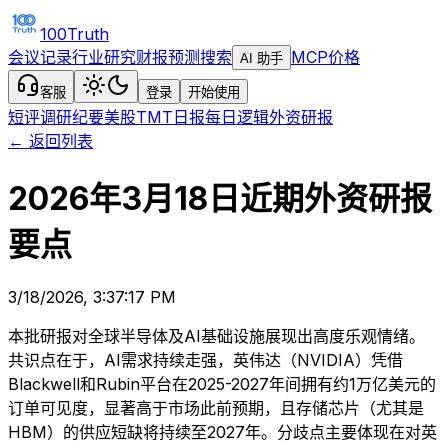
100Truth
会议记录
行业研究
财报预测
搜索
MCP
价格
AI 助手
客服
登录
开始使用
短评
调研纪要
美股TMT日报
每日逻辑
外资研报
← 返回列表
2026年3月18日近期外资研报
要点
3/18/2026, 3:37:17 PM
本批研报对全球半导体及AI基础设施展现出高度乐观情绪。
共识点在于，AI需求持续走强，英伟达（NVIDIA）凭借
Blackwell和Rubin平台在2025-2027年间拥有约1万亿美元的
订单可见度，显著高于市场此前预期，且存储芯片（尤其是
HBM）的供应短缺将持续至2027年。分歧点主要体现在对英