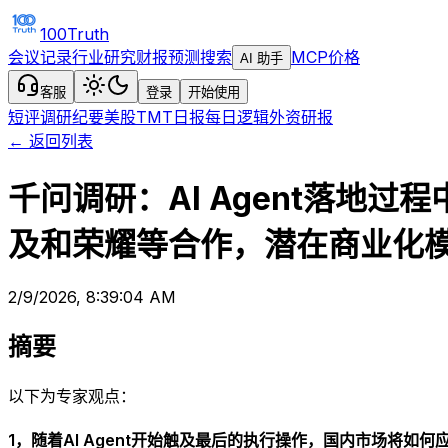
100Truth
会议记录
行业研究
财报预测
搜索
MCP
价格
AI 助手
客服
登录
开始使用
短评
调研纪要
美股TMT日报
每日逻辑
外资研报
← 返回列表
千问调研：AI Agent落地
及和荣耀等合作，潜在商业化模式
2/9/2026, 8:39:04 AM
摘要
以下为专家观点：
1，随着AI Agent开始触及最后的执行操作，国内市场将