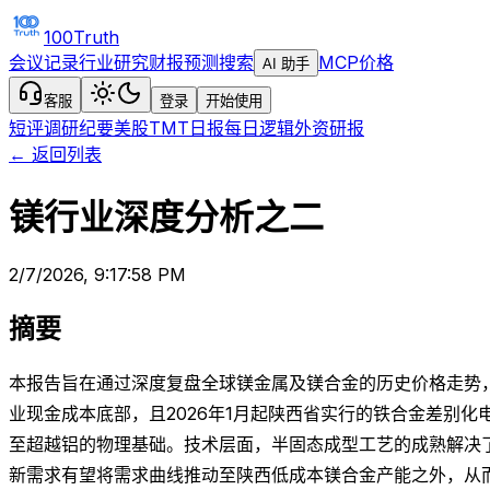
100Truth
会议记录
行业研究
财报预测
搜索
MCP
价格
AI 助手
客服
登录
开始使用
短评
调研纪要
美股TMT日报
每日逻辑
外资研报
← 返回列表
镁行业深度分析之二
2/7/2026, 9:17:58 PM
摘要
本报告旨在通过深度复盘全球镁金属及镁合金的历史价格走势
业现金成本底部，且2026年1月起陕西省实行的铁合金差别
至超越铝的物理基础。技术层面，半固态成型工艺的成熟解决
新需求有望将需求曲线推动至陕西低成本镁合金产能之外，从