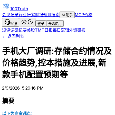
100Truth
会议记录
行业研究
财报预测
搜索
MCP
价格
AI 助手
客服
登录
开始使用
短评
调研纪要
美股TMT日报
每日逻辑
外资研报
← 返回列表
手机大厂调研:存储合约情况及
价格趋势,控本措施及进展,新
款手机配置预期等
2/9/2026, 5:29:16 PM
摘要
以下为专家观点：