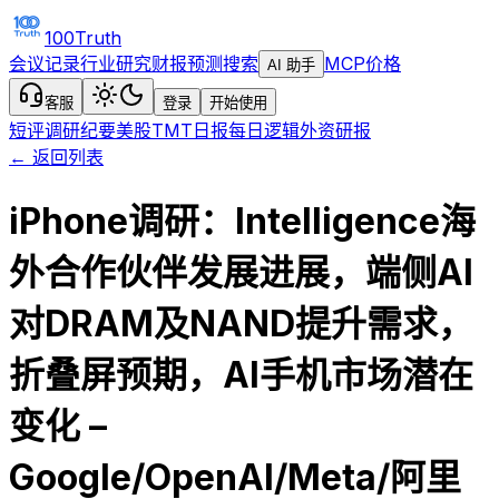
100Truth
会议记录
行业研究
财报预测
搜索
MCP
价格
AI 助手
客服
登录
开始使用
短评
调研纪要
美股TMT日报
每日逻辑
外资研报
← 返回列表
iPhone调研：Intelligence海
外合作伙伴发展进展，端侧AI
对DRAM及NAND提升需求，
折叠屏预期，AI手机市场潜在
变化 –
Google/OpenAI/Meta/阿里