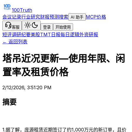
100Truth
会议记录
行业研究
财报预测
搜索
MCP
价格
AI 助手
客服
登录
开始使用
短评
调研纪要
美股TMT日报
每日逻辑
外资研报
← 返回列表
塔吊近况更新—使用年限、闲
置率及租赁价格
2/12/2026, 3:51:20 PM
摘要
1.据了解，庞源租赁近期签订了约1,000万元的新订单，且价