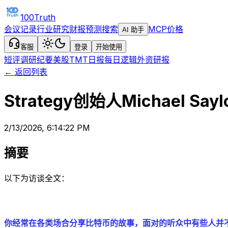
100Truth
会议记录
行业研究
财报预测
搜索
MCP
价格
AI 助手
客服
登录
开始使用
短评
调研纪要
美股TMT日报
每日逻辑
外资研报
← 返回列表
Strategy创始人Michael
2/13/2026, 6:14:22 PM
摘要
以下为访谈全文：
你经常在各类场合分享比特币的故事，面对的听众中有些人并