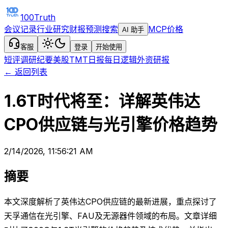
100Truth
会议记录
行业研究
财报预测
搜索
MCP
价格
AI 助手
客服
登录
开始使用
短评
调研纪要
美股TMT日报
每日逻辑
外资研报
← 返回列表
1.6T时代将至：详解英伟达
CPO供应链与光引擎价格趋势
2/14/2026, 11:56:21 AM
摘要
本文深度解析了英伟达CPO供应链的最新进展，重点探讨了
天孚通信在光引擎、FAU及无源器件领域的布局。文章详细