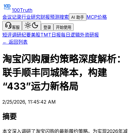
100Truth
会议记录
行业研究
财报预测
搜索
MCP
价格
AI 助手
客服
登录
开始使用
短评
调研纪要
美股TMT日报
每日逻辑
外资研报
← 返回列表
淘宝闪购履约策略深度解析：
联手顺丰同城降本，构建
“433”运力新格局
2/25/2026, 11:45:42 AM
摘要
本文深入调研了淘宝闪购的最新履约策略。为实现2026年减