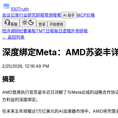
100Truth
会议记录
行业研究
财报预测
搜索
MCP
价格
AI 助手
客服
登录
开始使用
短评
调研纪要
美股TMT日报
每日逻辑
外资研报
← 返回列表
深度绑定Meta：AMD苏姿丰
2/25/2026, 12:16:49 PM
摘要
AMD首席执行官苏姿丰近日详解了与Meta达成的战略合作
方利益的深度绑定。
在未来五年规模达1万亿美元的AI加速器市场中，AMD将凭借