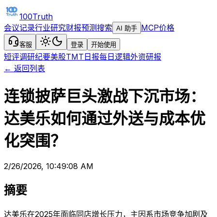
100Truth
会议记录
行业研究
财报预测
搜索
MCP
价格
AI 助手
客服
登录
开始使用
短评
调研纪要
美股TMT日报
每日逻辑
外资研报
← 返回列表
连锁披萨巨头激战下沉市场：
达美乐如何通过外送与成本优
化突围？
2/26/2026, 10:49:08 AM
摘要
达美乐在2025年面临同店增长压力，主因系市场竞争加剧及