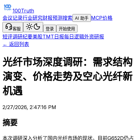
100Truth
会议记录
行业研究
财报预测
搜索
MCP
价格
AI 助手
客服
登录
开始使用
短评
调研纪要
美股TMT日报
每日逻辑
外资研报
← 返回列表
光纤市场深度调研：需求结构
演变、价格走势及空心光纤新
机遇
2/27/2026, 2:47:16 PM
摘要
本次调研深入分析了国内光纤市场的现状。目前G652D仍占