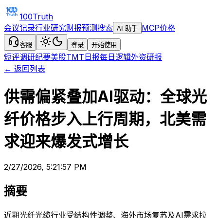
100Truth
会议记录
行业研究
财报预测
搜索
MCP
价格
AI 助手
客服
登录
开始使用
短评
调研纪要
美股TMT日报
每日逻辑
外资研报
← 返回列表
供需偏紧叠加AI驱动：全球光
纤价格步入上行周期，北美需
求迎来爆发式增长
2/27/2026, 5:21:57 PM
摘要
近期光纤光缆行业受结构性调整、海外市场复苏及AI需求拉