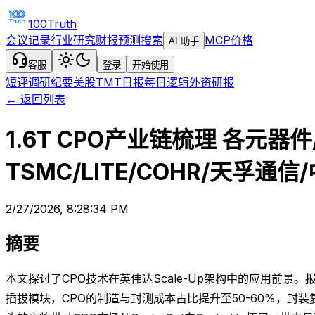
100Truth
会议记录
行业研究
财报预测
搜索
MCP
价格
AI 助手
客服
登录
开始使用
短评
调研纪要
美股TMT日报
每日逻辑
外资研报
← 返回列表
1.6T CPO产业链梳理 各元
TSMC/LITE/COHR/天孚通
2/27/2026, 8:28:34 PM
摘要
本文探讨了CPO技术在英伟达Scale-Up架构中的应用前景。报告
插拔模块，CPO的制造与封测成本占比提升至50-60%，封装复