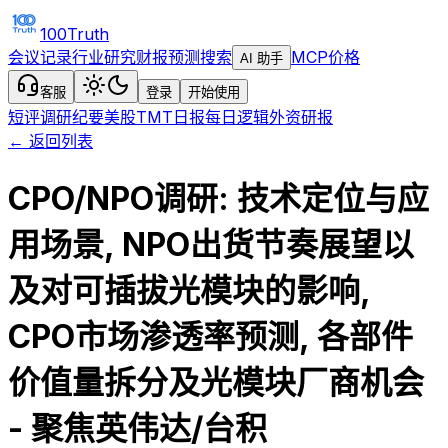
100Truth
会议记录
行业研究
财报预测
搜索
MCP
价格
AI 助手
客服
登录
开始使用
短评
调研纪要
美股TMT日报
每日逻辑
外资研报
← 返回列表
CPO/NPO调研: 技术定位与应
用场景, NPO出货节奏展望以
及对可插拔光模块的影响,
CPO市场渗透率预测, 各部件
价值量拆分及光模块厂商机会
- 聚焦英伟达/台积