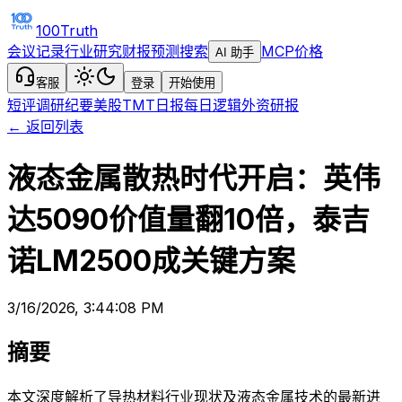
100Truth
会议记录
行业研究
财报预测
搜索
MCP
价格
AI 助手
客服
登录
开始使用
短评
调研纪要
美股TMT日报
每日逻辑
外资研报
← 返回列表
液态金属散热时代开启：英伟
达5090价值量翻10倍，泰吉
诺LM2500成关键方案
3/16/2026, 3:44:08 PM
摘要
本文深度解析了导热材料行业现状及液态金属技术的最新进