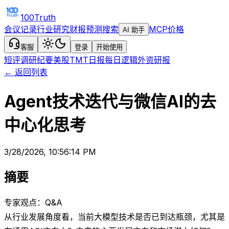
100Truth
会议记录
行业研究
财报预测
搜索
MCP
价格
AI 助手
客服
登录
开始使用
短评
调研纪要
美股TMT日报
每日逻辑
外资研报
← 返回列表
Agent技术迭代与微信AI的去
中心化思考
3/28/2026, 10:56:14 PM
摘要
专家观点：Q&A
从行业发展角度看，当前大模型技术是否已到达瓶颈，尤其是