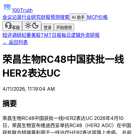
100Truth
会议记录
行业研究
财报预测
搜索
MCP
价格
AI 助手
客服
登录
开始使用
短评
调研纪要
美股TMT日报
每日逻辑
外资研报
← 返回列表
荣昌生物RC48中国获批一线
HER2表达UC
4/11/2026, 11:19:04 AM
摘要
荣昌生物RC48中国获批一线HER2表达UC 2026年4月10
日，荣昌生物宣布维迪西妥单抗RC48（HER2 ADC）在中国
获批联合特瑞普利用于一线治疗HER2表达尿路上皮癌。 此前