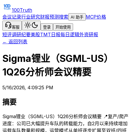
100Truth
会议记录
行业研究
财报预测
搜索
MCP
价格
AI 助手
客服
登录
开始使用
短评
调研纪要
美股TMT日报
每日逻辑
外资研报
← 返回列表
Sigma锂业（SGML-US）
1Q26分析师会议精要
5/16/2026, 4:09:25 PM
摘要
Sigma锂业（SGML-US）1Q26分析师会议精要 📍复产/爬产
进度：公司已大幅提升车队的转载能力，自2月以来持续增加
运载车队数量和规模，运营模式从单班逐步扩展至双班/四班