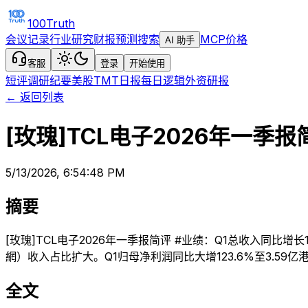
100Truth
会议记录
行业研究
财报预测
搜索
MCP
价格
AI 助手
客服
登录
开始使用
短评
调研纪要
美股TMT日报
每日逻辑
外资研报
← 返回列表
[玫瑰]TCL电子2026年一季报
5/13/2026, 6:54:48 PM
摘要
[玫瑰]TCL电子2026年一季报简评 #业绩：Q1总收入同比增长1
網）收入占比扩大。Q1归母净利润同比大增123.6%至3.59亿港元，
全文