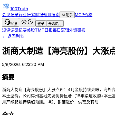
100Truth
会议记录
行业研究
财报预测
搜索
MCP
价格
AI 助手
客服
登录
开始使用
短评
调研纪要
美股TMT日报
每日逻辑
外资研报
← 返回列表
浙商大制造【海亮股份】大涨
5/8/2026, 6:23:30 PM
摘要
浙商大制造【海亮股份】大涨点评：4月金股持续亮眼，海外高
本土溢价。公司得州基地先发优势显著（16年渠道收购+本土
月产能爬坡持续超预期。 #2、铜箔涨价：供需反转与
全文