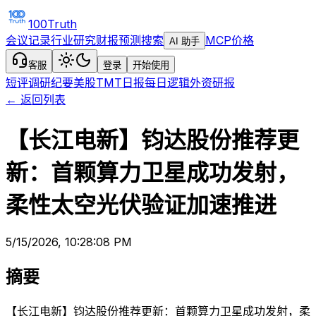
100Truth
会议记录
行业研究
财报预测
搜索
MCP
价格
AI 助手
客服
登录
开始使用
短评
调研纪要
美股TMT日报
每日逻辑
外资研报
← 返回列表
【长江电新】钧达股份推荐更
新：首颗算力卫星成功发射，
柔性太空光伏验证加速推进
5/15/2026, 10:28:08 PM
摘要
【长江电新】钧达股份推荐更新：首颗算力卫星成功发射，柔