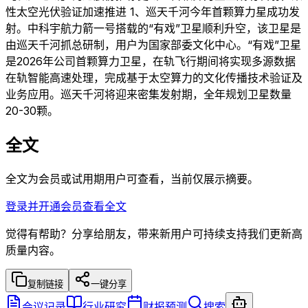
性太空光伏验证加速推进 1、巡天千河今年首颗算力星成功发
射。中科宇航力箭一号搭载的“有戏”卫星顺利升空，该卫星是
由巡天千河抓总研制，用户为国家部委文化中心。“有戏”卫星
是2026年公司首颗算力卫星，在轨飞行期间将实现多源数据
在轨智能高速处理，完成基于太空算力的文化传播技术验证及
业务应用。巡天千河将迎来密集发射期，全年规划卫星数量
20-30颗。
全文
全文为会员或试用期用户可查看，当前仅展示摘要。
登录并开通会员查看全文
觉得有帮助？分享给朋友，带来新用户可持续支持我们更新高
质量内容。
复制链接
一键分享
会议记录
行业研究
财报预测
搜索