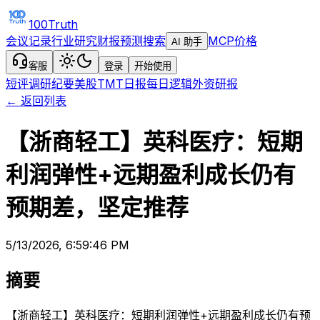
100Truth
会议记录
行业研究
财报预测
搜索
MCP
价格
AI 助手
客服
登录
开始使用
短评
调研纪要
美股TMT日报
每日逻辑
外资研报
← 返回列表
【浙商轻工】英科医疗：短期
利润弹性+远期盈利成长仍有
预期差，坚定推荐
5/13/2026, 6:59:46 PM
摘要
【浙商轻工】英科医疗：短期利润弹性+远期盈利成长仍有预