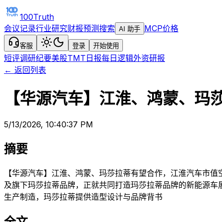
100Truth
会议记录
行业研究
财报预测
搜索
MCP
价格
AI 助手
客服
登录
开始使用
短评
调研纪要
美股TMT日报
每日逻辑
外资研报
← 返回列表
【华源汽车】江淮、鸿蒙、玛
5/13/2026, 10:40:37 PM
摘要
【华源汽车】江淮、鸿蒙、玛莎拉蒂有望合作，江淮汽车市值空间或进
及旗下玛莎拉蒂品牌，正就共同打造玛莎拉蒂品牌的新能源车展
生产制造，玛莎拉蒂提供造型设计与品牌背书
全文