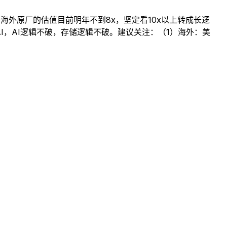
最新海外原厂的估值目前明年不到8x，坚定看10x以上转成长逻
I，AI逻辑不破，存储逻辑不破。建议关注：（1）海外：美