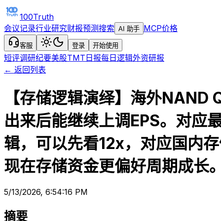
100Truth
会议记录
行业研究
财报预测
搜索
MCP
价格
AI 助手
客服
登录
开始使用
短评
调研纪要
美股TMT日报
每日逻辑
外资研报
← 返回列表
【存储逻辑演绎】海外NAND Q
出来后能继续上调EPS。对应
辑，可以先看12x，对应国内
现在存储资金更偏好周期成长
5/13/2026, 6:54:16 PM
摘要