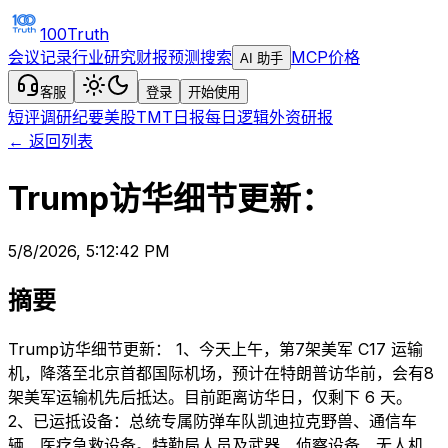
100Truth
会议记录
行业研究
财报预测
搜索
MCP
价格
AI 助手
客服
登录
开始使用
短评
调研纪要
美股TMT日报
每日逻辑
外资研报
← 返回列表
Trump访华细节更新：
5/8/2026, 5:12:42 PM
摘要
Trump访华细节更新： 1、今天上午，第7架美军 C17 运输
机，降落至北京首都国际机场，预计在特朗普访华前，会有8
架美军运输机先后抵达。目前距离访华日，仅剩下 6 天。
2、已运抵设备：总统专属防弹车队凯迪拉克野兽、通信车
辆、医疗急救设备。特勤局人员及武器、侦察设备、无人机