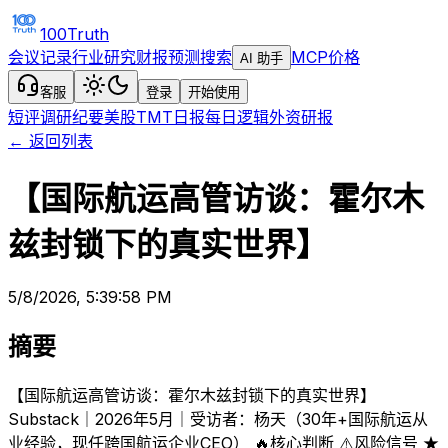
100Truth
会议记录
行业研究
财报预测
搜索
MCP
价格
AI 助手
客服
登录
开始使用
短评
调研纪要
美股TMT日报
每日逻辑
外资研报
← 返回列表
【国际航运高管访谈：霍尔木
兹封锁下的真实世界】
5/8/2026, 5:39:58 PM
摘要
【国际航运高管访谈：霍尔木兹封锁下的真实世界】
Substack｜2026年5月｜受访者：杨天（30年+国际航运从
业经验，现任跨国航运企业CEO） 🔥核心判断 ⚠️风险信号 ★