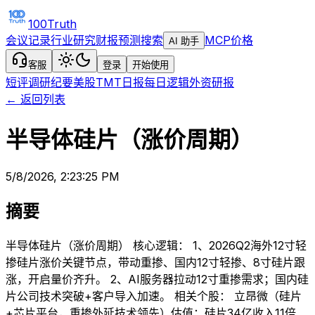
100Truth
会议记录
行业研究
财报预测
搜索
MCP
价格
AI 助手
客服
登录
开始使用
短评
调研纪要
美股TMT日报
每日逻辑
外资研报
← 返回列表
半导体硅片（涨价周期）
5/8/2026, 2:23:25 PM
摘要
半导体硅片（涨价周期） 核心逻辑： 1、2026Q2海外12寸轻
掺硅片涨价关键节点，带动重掺、国内12寸轻掺、8寸硅片跟
涨，开启量价齐升。 2、AI服务器拉动12寸重掺需求；国内硅
片公司技术突破+客户导入加速。 相关个股： 立昂微（硅片
+芯片平台，重掺外延技术领先）估值：硅片34亿收入11倍