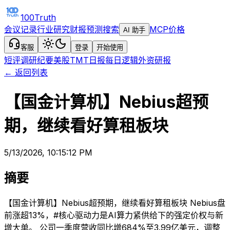
100Truth
会议记录
行业研究
财报预测
搜索
MCP
价格
AI 助手
客服
登录
开始使用
短评
调研纪要
美股TMT日报
每日逻辑
外资研报
← 返回列表
【国金计算机】Nebius超预
期，继续看好算租板块
5/13/2026, 10:15:12 PM
摘要
【国金计算机】Nebius超预期，继续看好算租板块 Nebius盘
前涨超13%，#核心驱动力是AI算力紧供给下的强定价权与新
增大单。 公司一季度营收同比增684%至3.99亿美元，调整