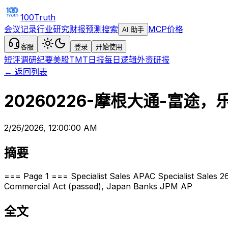
100Truth
会议记录
行业研究
财报预测
搜索
MCP
价格
AI 助手
客服
登录
开始使用
短评
调研纪要
美股TMT日报
每日逻辑
外资研报
← 返回列表
20260226-摩根大通-富
2/26/2026, 12:00:00 AM
摘要
=== Page 1 === Specialist Sales APAC Specialist Sales
Commercial Act (passed), Japan Banks JPM AP
全文