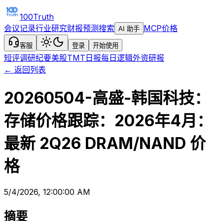
100Truth
会议记录
行业研究
财报预测
搜索
MCP
价格
AI 助手
客服
登录
开始使用
短评
调研纪要
美股TMT日报
每日逻辑
外资研报
← 返回列表
20260504-高盛-韩国科技：
存储价格跟踪：2026年4月：
最新 2Q26 DRAM/NAND 价
格
5/4/2026, 12:00:00 AM
摘要