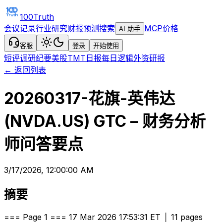
100Truth
会议记录
行业研究
财报预测
搜索
MCP
价格
AI 助手
客服
登录
开始使用
短评
调研纪要
美股TMT日报
每日逻辑
外资研报
← 返回列表
20260317-花旗-英伟达
(NVDA.US) GTC – 财务分析
师问答要点
3/17/2026, 12:00:00 AM
摘要
=== Page 1 === 17 Mar 2026 17:53:31 ET │ 11 pages