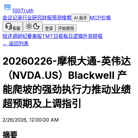
100Truth
会议记录
行业研究
财报预测
搜索
MCP
价格
AI 助手
客服
登录
开始使用
短评
调研纪要
美股TMT日报
每日逻辑
外资研报
← 返回列表
20260226-摩根大通-英伟达
（NVDA.US）Blackwell 产
能爬坡的强劲执行力推动业绩
超预期及上调指引
2/26/2026, 12:00:00 AM
摘要