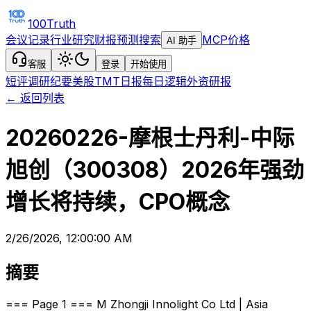
100Truth
会议记录
行业研究
财报预测
搜索
MCP
价格
AI 助手
客服
登录
开始使用
短评
调研纪要
美股TMT日报
每日逻辑
外资研报
← 返回列表
20260226-摩根士丹利-中际
旭创（300308）2026年强劲
增长将持续，CPO概念
2/26/2026, 12:00:00 AM
摘要
=== Page 1 === M Zhongji Innolight Co Ltd | Asia