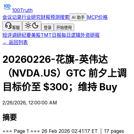
100Truth
会议记录
行业研究
财报预测
搜索
MCP
价格
AI 助手
客服
登录
开始使用
短评
调研纪要
美股TMT日报
每日逻辑
外资研报
← 返回列表
20260226-花旗-英伟达
（NVDA.US）GTC 前夕上调
目标价至 $300；维持 Buy
2/26/2026, 12:00:00 AM
摘要
=== Page 1 === 26 Feb 2026 02:41:17 ET │ 17 pages