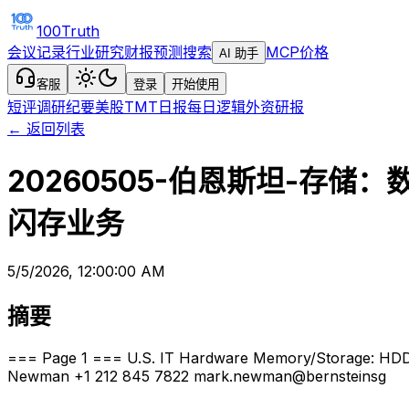
100Truth
会议记录
行业研究
财报预测
搜索
MCP
价格
AI 助手
客服
登录
开始使用
短评
调研纪要
美股TMT日报
每日逻辑
外资研报
← 返回列表
20260505-伯恩斯坦-存储：数
闪存业务
5/5/2026, 12:00:00 AM
摘要
=== Page 1 === U.S. IT Hardware Memory/Storage: HDD 
Newman +1 212 845 7822 mark.newman@bernsteinsg