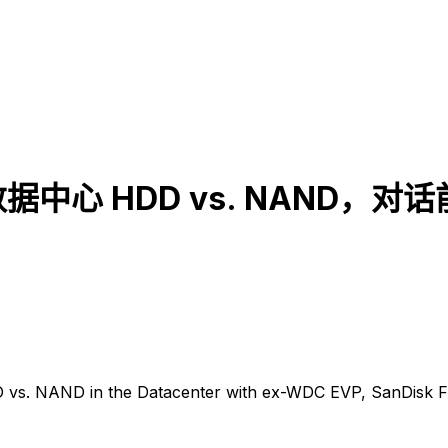
据中心 HDD vs. NAND，对话
vs. NAND in the Datacenter with ex-WDC EVP, SanDisk Fl