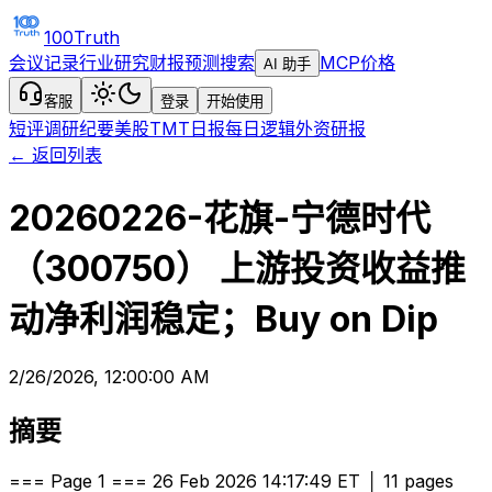
100Truth
会议记录
行业研究
财报预测
搜索
MCP
价格
AI 助手
客服
登录
开始使用
短评
调研纪要
美股TMT日报
每日逻辑
外资研报
← 返回列表
20260226-花旗-宁德时代
（300750） 上游投资收益推
动净利润稳定；Buy on Dip
2/26/2026, 12:00:00 AM
摘要
=== Page 1 === 26 Feb 2026 14:17:49 ET │ 11 pages