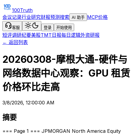
100Truth
会议记录
行业研究
财报预测
搜索
MCP
价格
AI 助手
客服
登录
开始使用
短评
调研纪要
美股TMT日报
每日逻辑
外资研报
← 返回列表
20260308-摩根大通-硬件与
网络数据中心观察：GPU 租赁
价格环比走高
3/8/2026, 12:00:00 AM
摘要
=== Page 1 === JPMORGAN North America Equity