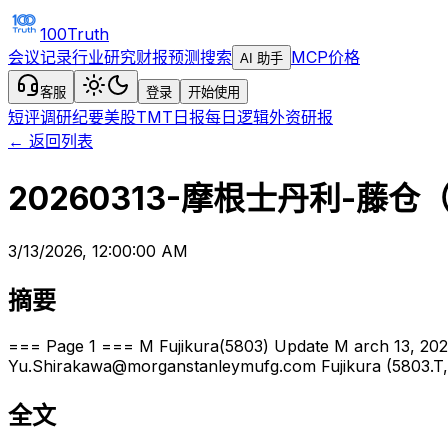
100Truth
会议记录
行业研究
财报预测
搜索
MCP
价格
AI 助手
客服
登录
开始使用
短评
调研纪要
美股TMT日报
每日逻辑
外资研报
← 返回列表
20260313-摩根士丹利-藤
3/13/2026, 12:00:00 AM
摘要
=== Page 1 === M Fujikura(5803) Update M arch 13, 202
Yu.Shirakawa@morganstanleymufg.com Fujikura (5803.T,
全文