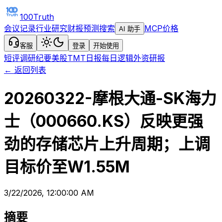
100Truth
会议记录
行业研究
财报预测
搜索
MCP
价格
AI 助手
客服
登录
开始使用
短评
调研纪要
美股TMT日报
每日逻辑
外资研报
← 返回列表
20260322-摩根大通-SK海力
士（000660.KS）反映更强
劲的存储芯片上升周期；上调
目标价至W1.55M
3/22/2026, 12:00:00 AM
摘要