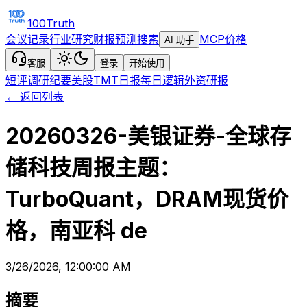
100Truth
会议记录
行业研究
财报预测
搜索
MCP
价格
AI 助手
客服
登录
开始使用
短评
调研纪要
美股TMT日报
每日逻辑
外资研报
← 返回列表
20260326-美银证券-全球存
储科技周报主题：
TurboQuant，DRAM现货价
格，南亚科 de
3/26/2026, 12:00:00 AM
摘要