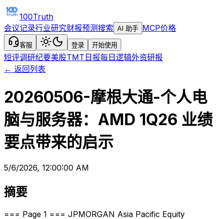
100Truth
会议记录
行业研究
财报预测
搜索
MCP
价格
AI 助手
客服
登录
开始使用
短评
调研纪要
美股TMT日报
每日逻辑
外资研报
← 返回列表
20260506-摩根大通-个人电
脑与服务器：AMD 1Q26 业绩
要点带来的启示
5/6/2026, 12:00:00 AM
摘要
=== Page 1 === JPMORGAN Asia Pacific Equity