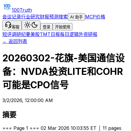
100Truth
会议记录
行业研究
财报预测
搜索
MCP
价格
AI 助手
客服
登录
开始使用
短评
调研纪要
美股TMT日报
每日逻辑
外资研报
← 返回列表
20260302-花旗-美国通信设
备：NVDA投资LITE和COHR
可能是CPO信号
3/2/2026, 12:00:00 AM
摘要
=== Page 1 === 02 Mar 2026 10:03:55 ET │ 11 pages