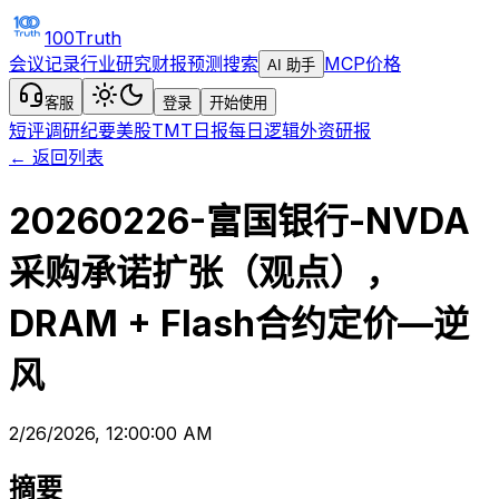
100Truth
会议记录
行业研究
财报预测
搜索
MCP
价格
AI 助手
客服
登录
开始使用
短评
调研纪要
美股TMT日报
每日逻辑
外资研报
← 返回列表
20260226-富国银行-NVDA
采购承诺扩张（观点），
DRAM + Flash合约定价—逆
风
2/26/2026, 12:00:00 AM
摘要