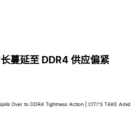
增长蔓延至 DDR4 供应偏紧
ills Over to DDR4 Tightness Action | CITI'S TAKE Amid