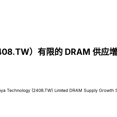
2408.TW）有限的 DRAM 供应
ya Technology (2408.TW) Limited DRAM Supply Growth Sp