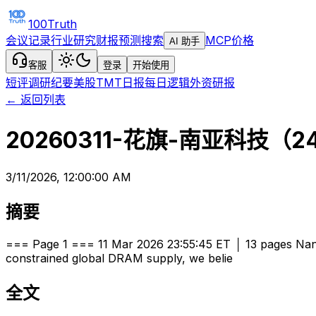
100Truth
会议记录
行业研究
财报预测
搜索
MCP
价格
AI 助手
客服
登录
开始使用
短评
调研纪要
美股TMT日报
每日逻辑
外资研报
← 返回列表
20260311-花旗-南亚科技（
3/11/2026, 12:00:00 AM
摘要
=== Page 1 === 11 Mar 2026 23:55:45 ET │ 13 pages Nan
constrained global DRAM supply, we belie
全文