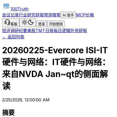
100Truth
会议记录
行业研究
财报预测
搜索
MCP
价格
AI 助手
客服
登录
开始使用
短评
调研纪要
美股TMT日报
每日逻辑
外资研报
← 返回列表
20260225-Evercore ISI-IT
硬件与网络：IT硬件与网络：
来自NVDA Jan~qt的侧面解
读
2/25/2026, 12:00:00 AM
摘要