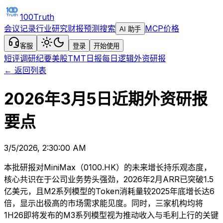
100Truth
会议记录
行业研究
财报预测
搜索
MCP
价格
AI 助手
客服
登录
开始使用
短评
调研纪要
美股TMT日报
每日逻辑
外资研报
← 返回列表
2026年3月5日近期外资研报
要点
3/5/2026, 2:30:00 AM
本批研报对MiniMax（0100.HK）的未来增长持乐观态度，
核心共识在于公司业务势头强劲，2026年2月ARR已突破1.5
亿美元，且M2系列模型的Token消耗量较2025年底增长达6
倍，显示出极高的市场需求能见度。同时，三家机构均将
1H26即将发布的M3系列模型视为推动收入与毛利上行的关键