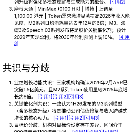
列升级将强化多模态理解与生成能力的融合。
[引用2]
摩根大通 | MiniMax (0100.HK) | 增持 | 上调至
1,100.00 港元 | Token需求激增显著提高2026年收入能
见度，M2系列日均消耗量达去年12月的6倍；M3、海
螺3及Speech 03系列发布将是股价关键催化剂；预计
2029年实现盈利，将2030年盈利预测上调10%。
[引用
3]
共识与分歧
业绩增长动能共识：三家机构均确认2026年2月ARR已
突破1.5亿美元，且M2系列Token使用量较2025年底增
长约6倍。
[引用1]
[引用2]
[引用3]
关键催化剂共识：一致认为1H26发布的M3系列模型
（含多模态升级）将是推动公司估值修复与收入跨越式
增长的核心动力。
[引用1]
[引用2]
[引用3]
目标价分歧：机构对目标价设定存在差异，区间介于
990港元至1100港元之间。
[引用1]
[引用2]
[引用3]