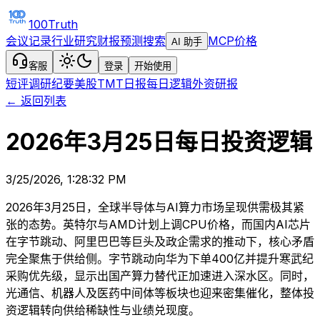
100Truth
会议记录
行业研究
财报预测
搜索
MCP
价格
AI 助手
客服
登录
开始使用
短评
调研纪要
美股TMT日报
每日逻辑
外资研报
← 返回列表
2026年3月25日每日投资逻辑
3/25/2026, 1:28:32 PM
2026年3月25日，全球半导体与AI算力市场呈现供需极其紧
张的态势。英特尔与AMD计划上调CPU价格，而国内AI芯片
在字节跳动、阿里巴巴等巨头及政企需求的推动下，核心矛盾
完全聚焦于供给侧。字节跳动向华为下单400亿并提升寒武纪
采购优先级，显示出国产算力替代正加速进入深水区。同时，
光通信、机器人及医药中间体等板块也迎来密集催化，整体投
资逻辑转向供给稀缺性与业绩兑现度。