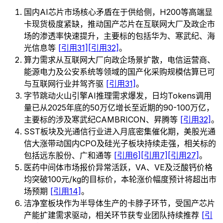
国内AI芯片市场核心矛盾在于供给侧，H200等高端显
卡现货极度紧缺，推动国产芯片在互联网大厂及政企市
场的渗透率快速提升，主要标的包括华为、寒武纪、海
光信息等
[引用31]
[引用32]
。
算力需求从互联网大厂向政企场景扩散，电信运营商、
能源电力及公安系统等领域的国产化采购规模估算已可
与互联网行业并驾齐驱
[引用31]
。
字节跳动火山引擎AI推理需求爆发，日均Tokens调用
量已从2025年底的50万亿增长至近期的90-100万亿，
主要标的涉及寒武纪CAMBRICON、昇腾等
[引用32]
。
SST板块及光通信行业进入月底密集催化期，美股光通
信大涨带动国内CPO及硅光子板块持续走强，相关标的
包括远东股份、广和通等
[引用6]
[引用7]
[引用27]
。
医药中间体市场报价异常活跃，VA、VE及泛酸钙价格
均突破100元/kg的目标价，本轮涨价幅度预计将超出市
场预期
[引用14]
。
洁净室板块作为半导体生产的卡脖子环节，受国产芯片
产能扩建需求驱动，相关环节获专业团队持续推荐
[引