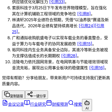
供应链优化化解压力
[引用33]
。
索辰科技于3月25日下午发布世界物理模型，旨在强化
其在计算机辅助工程领域的竞争地位
[引用8]
。
林清轩2025年业绩符合预期，凭借“以油养肤”赛道及新
品迭代，2026年业绩有望持续高增长
[引用24]
[引用
25]
。
广和通拟收购航盛电子以实现车载业务的垂直整合，受
益于算力与车载电子的协同发展趋势
[引用15]
。
裕同科技内生业务具备安全边际，其液冷等新业务被视
为支撑估值成长的长期期权
[引用28]
。
涪陵电力依托国网背景，在电网筑基与节能增效领域现
金流充裕，展现出公用事业板块的稳健属性
[引用16]
。
觉得有帮助？分享给朋友，带来新用户可持续支持我们更新高
质量内容。
复制链接
一键分享
会议记录
行业研究
财报预测
搜索
AI