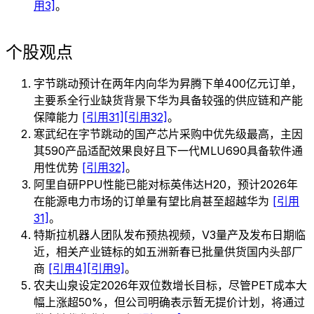
用3]
。
个股观点
字节跳动预计在两年内向华为昇腾下单400亿元订单，
主要系全行业缺货背景下华为具备较强的供应链和产能
保障能力
[引用31]
[引用32]
。
寒武纪在字节跳动的国产芯片采购中优先级最高，主因
其590产品适配效果良好且下一代MLU690具备软件通
用性优势
[引用32]
。
阿里自研PPU性能已能对标英伟达H20，预计2026年
在能源电力市场的订单量有望比肩甚至超越华为
[引用
31]
。
特斯拉机器人团队发布预热视频，V3量产及发布日期临
近，相关产业链标的如五洲新春已批量供货国内头部厂
商
[引用4]
[引用9]
。
农夫山泉设定2026年双位数增长目标，尽管PET成本大
幅上涨超50%，但公司明确表示暂无提价计划，将通过