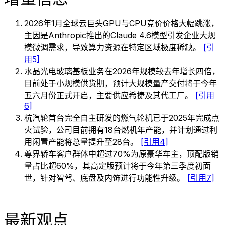
2026年1月全球云巨头GPU与CPU竞价价格大幅跳涨，
主因是Anthropic推出的Claude 4.6模型引发企业大规
模微调需求，导致算力资源在特定区域极度稀缺。
[引
用5]
水晶光电玻璃基板业务在2026年规模较去年增长四倍，
目前处于小规模供货期，预计大规模量产交付将于今年
五六月份正式开启，主要供应希捷及其代工厂。
[引用
6]
杭汽轮首台完全自主研发的燃气轮机已于2025年完成点
火试验，公司目前拥有18台燃机年产能，并计划通过利
用闲置产能将总量提升至28台。
[引用4]
尊界轿车客户群体中超过70%为原豪华车主，顶配版销
量占比超60%，其高定版预计将于今年第三季度初面
世，针对智驾、底盘及内饰进行功能性升级。
[引用7]
最新观点