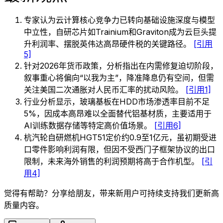
专家认为云计算核心竞争力已转向基础设施深度与模型
中立性，自研芯片如Trainium和Graviton成为云巨头提
升利润率、摆脱英伟达高昂硬件税的关键路径。
[引用
5]
针对2026年货币政策，分析指出在内需修复迫切阶段，
叙事重心将偏向“以我为主”，降准降息仍有空间，但需
关注美国二次通胀对人民币汇率的扰动风险。
[引用1]
行业分析显示，玻璃基板在HDD市场渗透率目前不足
5%，因成本高昂难以全面替代铝基材质，主要适用于
AI训练数据存储等特定高价值场景。
[引用6]
杭汽轮自研燃机HGT51定价约0.9至1亿元，虽初期受进
口零件影响利润有限，但因不受西门子框架协议的出口
限制，未来海外销售的利润预期将高于合作机型。
[引
用4]
觉得有帮助？分享给朋友，带来新用户可持续支持我们更新高
质量内容。