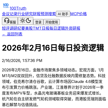
100Truth
会议记录
行业研究
财报预测
搜索
MCP
价格
AI 助手
客服
登录
开始使用
短评
调研纪要
美股TMT日报
每日逻辑
外资研报
← 返回列表
2026年2月16日每日投资逻辑
2/16/2026, 1:57:36 PM
2026年2月16日，金融市场聚焦多领域动态。宏观方面，1月
M1与M2双双回升，信贷及社融数据反映内需修复态势。科技
领域，伯克希尔清仓谷歌，云计算市场因Claude 4.6模型发
布引发算力价格跳涨。产业端，江淮尊界计划于2026年一季
度发布MPV车型，水晶光电玻璃基板业务迎来爆发式增长。
杭汽轮在自主研发燃气轮机领域取得突破，而港股觅瑞则面临
基石解禁与估值挑战。