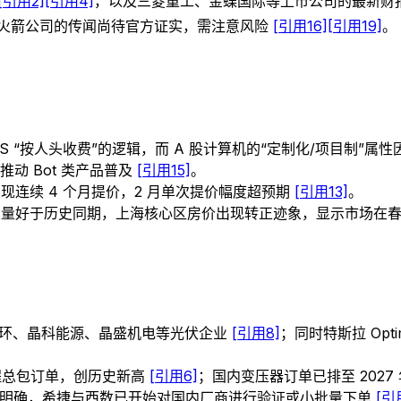
[引用2]
[引用4]
，以及三菱重工、金蝶国际等上市公司的最新财
火箭公司的传闻尚待官方证实，需注意风险
[引用16]
[引用19]
。
 SaaS “按人头收费”的逻辑，而 A 股计算机的“定制化/项目
推动 Bot 类产品普及
[引用15]
。
现连续 4 个月提价，2 月单次提价幅度超预期
[引用13]
。
交量好于历史同期，上海核心区房价出现转正迹象，显示市场在
 中环、晶科能源、晶盛机电等光伏企业
[引用8]
；同时特斯拉 Op
工程总包订单，创历史新高
[引用6]
；国内变压器订单已排至 202
势明确，希捷与西数已开始对国内厂商进行验证或小批量下单
[引