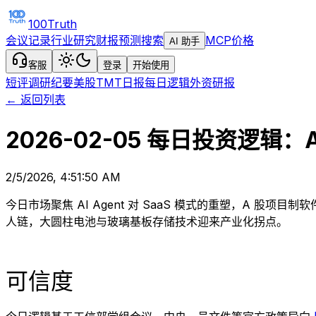
100Truth
会议记录
行业研究
财报预测
搜索
MCP
价格
AI 助手
客服
登录
开始使用
短评
调研纪要
美股TMT日报
每日逻辑
外资研报
← 返回列表
2026-02-05 每日投资逻辑
2/5/2026, 4:51:50 AM
今日市场聚焦 AI Agent 对 SaaS 模式的重塑，A 
人链，大圆柱电池与玻璃基板存储技术迎来产业化拐点。
可信度