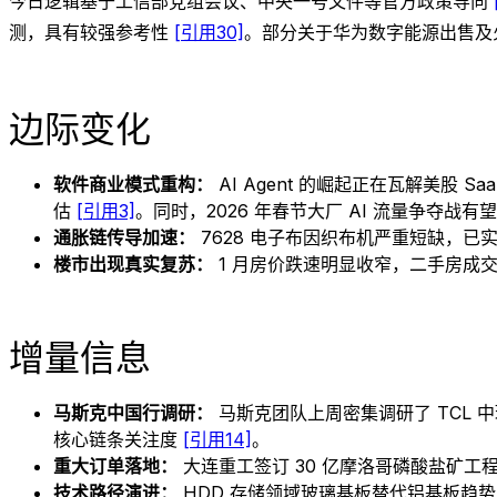
今日逻辑基于工信部党组会议、中央一号文件等官方政策导向
测，具有较强参考性
[引用30]
。部分关于华为数字能源出售及
边际变化
软件商业模式重构：
AI Agent 的崛起正在瓦解美股
估
[引用3]
。同时，2026 年春节大厂 AI 流量争夺战有望
通胀链传导加速：
7628 电子布因织布机严重短缺，已实
楼市出现真实复苏：
1 月房价跌速明显收窄，二手房成
增量信息
马斯克中国行调研：
马斯克团队上周密集调研了 TCL
核心链条关注度
[引用14]
。
重大订单落地：
大连重工签订 30 亿摩洛哥磷酸盐矿
技术路径演进：
HDD 存储领域玻璃基板替代铝基板趋