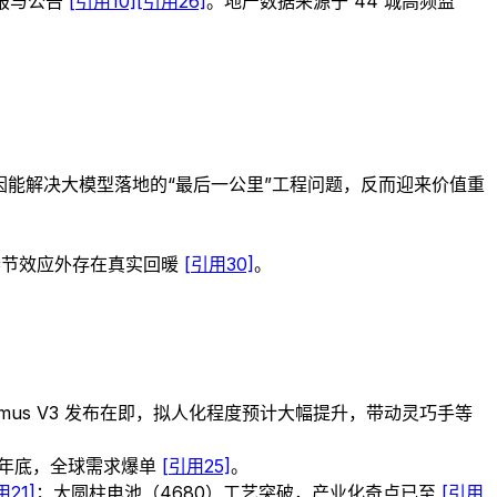
报与公告
[引用10]
[引用26]
。地产数据来源于 44 城高频监
制”属性因能解决大模型落地的“最后一公里”工程问题，反而迎来价值重
春节效应外存在真实回暖
[引用30]
。
timus V3 发布在即，拟人化程度预计大幅提升，带动灵巧手等
7 年底，全球需求爆单
[引用25]
。
用21]
；大圆柱电池（4680）工艺突破，产业化奇点已至
[引用